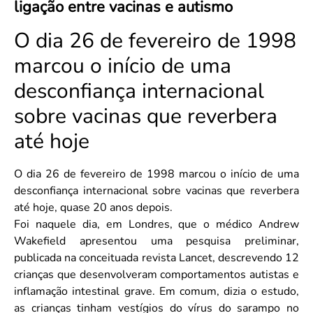
ligação entre vacinas e autismo
Convenção Coletiva 2025/2026 – Piso salarial Farmácias e Drogaria
Calendário Eleitoral
Saúde Pública e Indígena
Consulta de Farmacêuticos e Estabelecimentos Inscritos no CRF/MS
O dia 26 de fevereiro de 1998
Candidatos
Votação
marcou o início de uma
Dúvidas Frequentes
desconfiança internacional
Eleições Anteriores
sobre vacinas que reverbera
até hoje
O dia 26 de fevereiro de 1998 marcou o início de uma
desconfiança internacional sobre vacinas que reverbera
até hoje, quase 20 anos depois.
Foi naquele dia, em Londres, que o médico Andrew
Wakefield apresentou uma pesquisa preliminar,
publicada na conceituada revista Lancet, descrevendo 12
crianças que desenvolveram comportamentos autistas e
inflamação intestinal grave. Em comum, dizia o estudo,
as crianças tinham vestígios do vírus do sarampo no