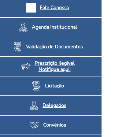
armácias e Drogaria
Fale Conosco
Inscritos no CRF/MS
Agenda Institucional
Validação de Documentos
Prescrição Ilegível
Notifique aqui!
Licitação
Delegados
Convênios