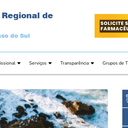
 Regional de
so do Sul
issional
Serviços
Transparência
Grupos de T
 Ética
Primeira Inscrição Profissional – Pré-Inscrição O
Portal da Transparência
Análises Clí
de Ética
PRÉ CADASTRO DE EMPRESA
Comissão de Tomada de Contas
Ensino e Ed
do de Julgamento
Cartas de Serviços – Procedimentos e formulári
Proteção de Dados – LGPD
Estética
o de Julgamento / Acórdão
Prazos de Processos Secretaria
Farmácia Ho
o Comissão de Ética CRFMS
Orientações Técnicas
Pesquisa Clí
Ouvidoria
Saúde Públic
Dúvidas Frequentes