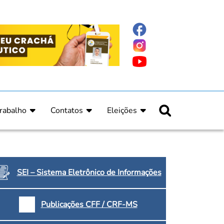
rabalho
Contatos
Eleições
nline
nicas
Fale Conosco
Regulamento Eleitoral
ucação Continuada
Informe Eleitoral
os
Calendário Eleitoral
spitalar e Oncologia
Candidatos
SEI – Sistema Eletrônico de Informações
nica
Votação
a e Indígena
Dúvidas Frequentes
Publicações CFF / CRF-MS
Eleições Anteriores