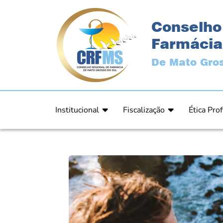
Conselho
Farmácia
De Mato Gros
Institucional
Fiscalização
Ética Prof
Apresentação
Fiscalização
Código de
História
Fiscais
Comissão 
Estrutura
Orientação
Comunica
Diretoria
Processos Fiscais
Resultad
Plenário
Relatórios
Relatóri
Ex Presidentes
Equipe