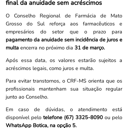
final da anuidade sem acréscimos
Convenção Coletiva 2025/2026 – Piso salarial Farmácias e Drogaria
Calendário Eleitoral
Saúde Pública e Indígena
Consulta de Farmacêuticos e Estabelecimentos Inscritos no CRF/MS
Candidatos
O Conselho Regional de Farmácia de Mato
Votação
Grosso do Sul reforça aos farmacêuticos e
Dúvidas Frequentes
empresários do setor que o prazo para
Eleições Anteriores
pagamento da anuidade sem incidência de juros e
multa
encerra no próximo dia
31 de março.
Após essa data, os valores estarão sujeitos a
acréscimos legais, como juros e multa.
Para evitar transtornos, o CRF-MS orienta que os
profissionais mantenham sua situação regular
junto ao Conselho.
Em caso de dúvidas, o atendimento está
disponível pelo
telefone (67) 3325-8090
ou pelo
WhatsApp Botica, na opção 5.