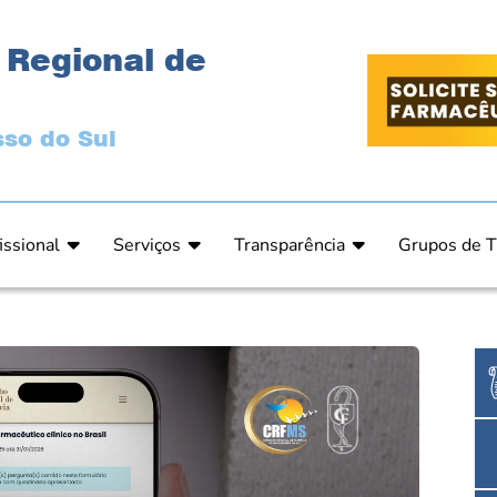
 Regional de
so do Sul
issional
Serviços
Transparência
Grupos de T
 Ética
Primeira Inscrição Profissional – Pré-Inscrição O
Portal da Transparência
Análises Clí
de Ética
PRÉ CADASTRO DE EMPRESA
Comissão de Tomada de Contas
Ensino e Ed
do de Julgamento
Cartas de Serviços – Procedimentos e formulári
Proteção de Dados – LGPD
Estética
o de Julgamento / Acórdão
Prazos de Processos Secretaria
Farmácia Ho
o Comissão de Ética CRFMS
Orientações Técnicas
Pesquisa Clí
Ouvidoria
Saúde Públic
Dúvidas Frequentes