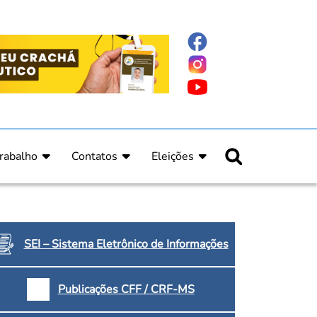
rabalho
Contatos
Eleições
nline
nicas
Fale Conosco
Regulamento Eleitoral
ucação Continuada
Informe Eleitoral
os
Calendário Eleitoral
spitalar e Oncologia
Candidatos
SEI – Sistema Eletrônico de Informações
nica
Votação
a e Indígena
Dúvidas Frequentes
Publicações CFF / CRF-MS
Eleições Anteriores