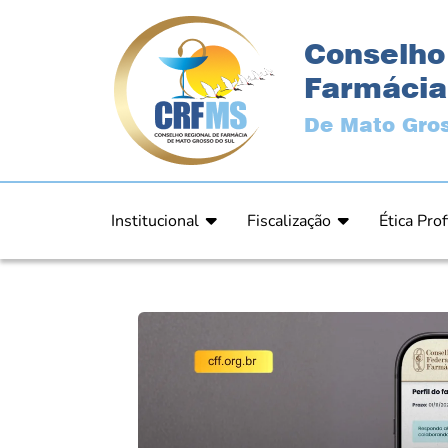
Conselho
Farmácia
De Mato Gros
Institucional
Fiscalização
Ética Prof
Apresentação
Fiscalização
Código de
História
Fiscais
Comissão 
Estrutura
Orientação
Comunica
Diretoria
Processos Fiscais
Resultad
Plenário
Relatórios
Relatóri
Ex Presidentes
Equipe