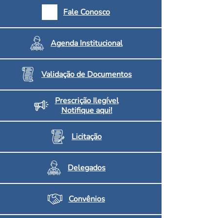
armácias e Drogaria
Fale Conosco
Inscritos no CRF/MS
Agenda Institucional
Validação de Documentos
Prescrição Ilegível
Notifique aqui!
Licitação
Delegados
Convênios