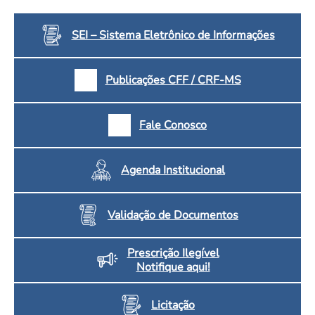
Convenção Coletiva 2025/2026 – Piso salarial Farmácias e Drogaria
Calendário Eleitoral
Saúde Pública e Indígena
Consulta de Farmacêuticos e Estabelecimentos Inscritos no CRF/MS
SEI – Sistema Eletrônico de Informações
Candidatos
Votação
Dúvidas Frequentes
Publicações CFF / CRF-MS
Eleições Anteriores
Fale Conosco
Agenda Institucional
Validação de Documentos
Prescrição Ilegível
Notifique aqui!
Licitação