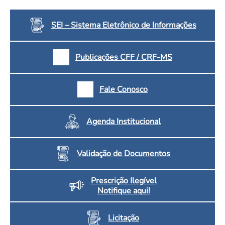
Convenção Coletiva 2025/2026 – Piso salarial Farmácias e Drogaria
Calendário Eleitoral
Saúde Pública e Indígena
Consulta de Farmacêuticos e Estabelecimentos Inscritos no CRF/MS
SEI – Sistema Eletrônico de Informações
Candidatos
Votação
Dúvidas Frequentes
Publicações CFF / CRF-MS
Eleições Anteriores
Fale Conosco
Agenda Institucional
Validação de Documentos
Prescrição Ilegível
Notifique aqui!
Licitação