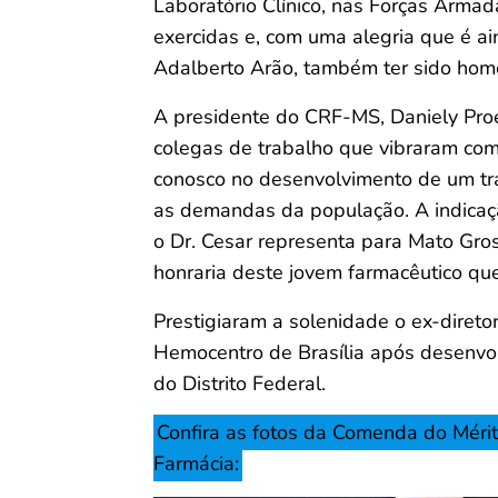
Laboratório Clínico, nas Forças Armada
exercidas e, com uma alegria que é ai
Adalberto Arão, também ter sido hom
A presidente do CRF-MS, Daniely Proe
colegas de trabalho que vibraram co
conosco no desenvolvimento de um tr
as demandas da população. A indicaçã
o Dr. Cesar representa para Mato Gro
honraria deste jovem farmacêutico qu
Prestigiaram a solenidade o ex-diret
Hemocentro de Brasília após desenvol
do Distrito Federal.
Confira as fotos da Comenda do Méri
Farmácia: