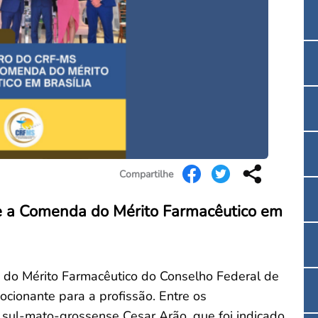
Convenção Coletiva 2025/2026 – Piso salarial F
Consulta de Farmacêuticos e Estabelecimentos 
Compartilhe
 a Comenda do Mérito Farmacêutico em
do Mérito Farmacêutico do Conselho Federal de
mocionante para a profissão. Entre os
sul-mato-grossense Cesar Arão, que foi indicado