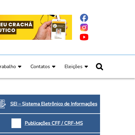
rabalho
Contatos
Eleições
nline
nicas
Fale Conosco
Regulamento Eleitoral
ucação Continuada
Informe Eleitoral
os
Calendário Eleitoral
spitalar e Oncologia
Candidatos
SEI – Sistema Eletrônico de Informações
nica
Votação
a e Indígena
Dúvidas Frequentes
Publicações CFF / CRF-MS
Eleições Anteriores