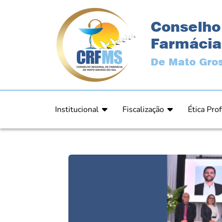
Conselho
Farmácia
De Mato Gros
Institucional
Fiscalização
Ética Prof
Apresentação
Fiscalização
Código de
História
Fiscais
Comissão 
Estrutura
Orientação
Comunica
Diretoria
Processos Fiscais
Resultad
Plenário
Relatórios
Relatóri
Ex Presidentes
Equipe