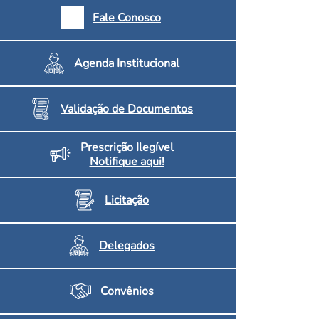
armácias e Drogaria
Fale Conosco
Inscritos no CRF/MS
Agenda Institucional
Validação de Documentos
Prescrição Ilegível
Notifique aqui!
Licitação
Delegados
Convênios