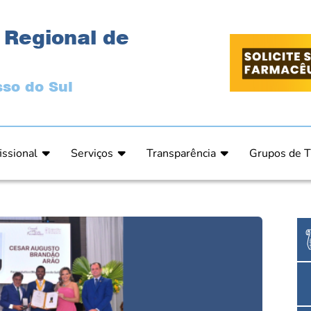
 Regional de
so do Sul
issional
Serviços
Transparência
Grupos de T
 Ética
Primeira Inscrição Profissional – Pré-Inscrição O
Portal da Transparência
Análises Clí
de Ética
PRÉ CADASTRO DE EMPRESA
Comissão de Tomada de Contas
Ensino e Ed
do de Julgamento
Cartas de Serviços – Procedimentos e formulári
Proteção de Dados – LGPD
Estética
o de Julgamento / Acórdão
Prazos de Processos Secretaria
Farmácia Ho
o Comissão de Ética CRFMS
Orientações Técnicas
Pesquisa Clí
Ouvidoria
Saúde Públic
Dúvidas Frequentes