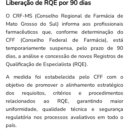
Liberação de RQE por 90 dias
Convenção Coletiva 2025/2026 – Piso salarial Farmácias e Drogaria
Calendário Eleitoral
Saúde Pública e Indígena
Consulta de Farmacêuticos e Estabelecimentos Inscritos no CRF/MS
Candidatos
O CRF-MS (Conselho Regional de Farmácia de
Votação
Mato Grosso do Sul) informa aos profissionais
Dúvidas Frequentes
farmacêuticos que, conforme determinação do
Eleições Anteriores
CFF (Conselho Federal de Farmácia), está
temporariamente suspensa, pelo prazo de 90
dias, a análise e concessão de novos Registros de
Qualificação de Especialista (RQE).
A medida foi estabelecida pelo CFF com o
objetivo de promover o alinhamento estratégico
dos requisitos, critérios e procedimentos
relacionados ao RQE, garantindo maior
uniformidade, qualidade técnica e segurança
regulatória nos processos avaliativos em todo o
país.