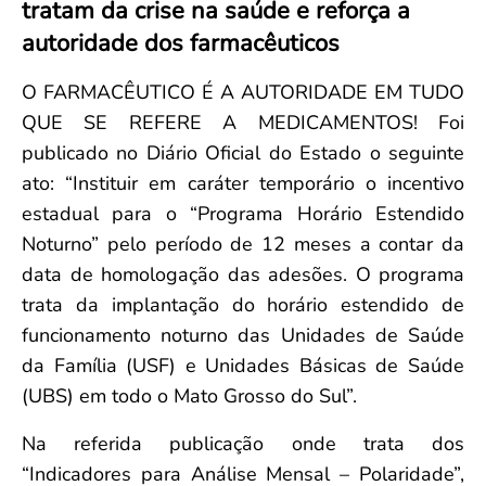
tratam da crise na saúde e reforça a
Convenção Coletiva 2025/2026 – Piso salarial Farmácias e Drogaria
Calendário Eleitoral
Saúde Pública e Indígena
autoridade dos farmacêuticos
Consulta de Farmacêuticos e Estabelecimentos Inscritos no CRF/MS
Candidatos
Votação
O FARMACÊUTICO É A AUTORIDADE EM TUDO
Dúvidas Frequentes
QUE SE REFERE A MEDICAMENTOS! Foi
Eleições Anteriores
publicado no Diário Oficial do Estado o seguinte
ato: “Instituir em caráter temporário o incentivo
estadual para o “Programa Horário Estendido
Noturno” pelo período de 12 meses a contar da
data de homologação das adesões. O programa
trata da implantação do horário estendido de
funcionamento noturno das Unidades de Saúde
da Família (USF) e Unidades Básicas de Saúde
(UBS) em todo o Mato Grosso do Sul”.
Na referida publicação onde trata dos
“Indicadores para Análise Mensal – Polaridade”,