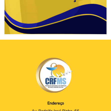
Endereço
Av. Rodolfo José Pinho, 66