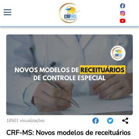
Institucional
Apresentação
Fiscalização
História
Fiscalização
Ética Profissional
Estrutura
Fiscais
Código de Ética
Diretoria
Serviços
Orientação
Comissão de Ética
Plenário
Primeira Inscrição Profissional – Pré-Inscrição Online
Processos Fiscais
Transparência
Comunicado de Julgamento
Ex Presidentes
PRÉ CADASTRO DE EMPRESA
Relatórios
Portal da Transparência
Resultado de Julgamento / Acórdão
Grupos de Trabalho
Equipe
Cartas de Serviços – Procedimentos e formulários
Comissão de Tomada de Contas
Relatório Comissão de Ética CRFMS
Análises Clínicas
Prazos de Processos Secretaria
Contatos
Proteção de Dados – LGPD
Ensino e Educação Continuada
Orientações Técnicas
Fale Conosco
Eleições
18501 visualizações
Estética
Ouvidoria
Regulamento Eleitoral
Farmácia Hospitalar e Oncologia
CRF-MS: Novos modelos de receituários
Dúvidas Frequentes
Informe Eleitoral
Pesquisa Clínica