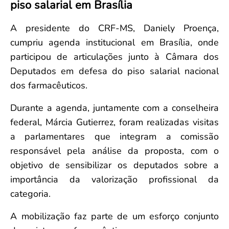
piso salarial em Brasília
Convenção Coletiva 2025/2026 – Piso salarial Farmácias e Drogaria
Calendário Eleitoral
Saúde Pública e Indígena
Consulta de Farmacêuticos e Estabelecimentos Inscritos no CRF/MS
Candidatos
A presidente do CRF-MS, Daniely Proença,
Votação
cumpriu agenda institucional em Brasília, onde
Dúvidas Frequentes
participou de articulações junto à Câmara dos
Eleições Anteriores
Deputados em defesa do piso salarial nacional
dos farmacêuticos.
Durante a agenda, juntamente com a conselheira
federal, Márcia Gutierrez, foram realizadas visitas
a parlamentares que integram a comissão
responsável pela análise da proposta, com o
objetivo de sensibilizar os deputados sobre a
importância da valorização profissional da
categoria.
A mobilização faz parte de um esforço conjunto