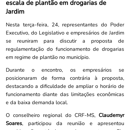
escala de plantão em drogarias de
Convenção Coletiva 2025/2026 – Piso salarial Farmácias e Drogaria
Calendário Eleitoral
Saúde Pública e Indígena
Jardim
Consulta de Farmacêuticos e Estabelecimentos Inscritos no CRF/MS
Candidatos
Votação
Nesta terça-feira, 24, representantes do Poder
Dúvidas Frequentes
Executivo, do Legislativo e empresários de Jardim
Eleições Anteriores
se reuniram para discutir a proposta de
regulamentação do funcionamento de drogarias
em regime de plantão no município.
Durante o encontro, os empresários se
posicionaram de forma contrária à proposta,
destacando a dificuldade de ampliar o horário de
funcionamento diante das limitações econômicas
e da baixa demanda local.
O conselheiro regional do CRF-MS,
Claudemyr
Soares
, participou da reunião e apresentou