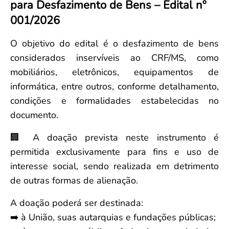
para Desfazimento de Bens – Edital nº
Convenção Coletiva 2025/2026 – Piso salarial Farmácias e Drogaria
Calendário Eleitoral
Saúde Pública e Indígena
001/2026
Consulta de Farmacêuticos e Estabelecimentos Inscritos no CRF/MS
Candidatos
Votação
O objetivo do edital é o desfazimento de bens
Dúvidas Frequentes
considerados inservíveis ao CRF/MS, como
Eleições Anteriores
mobiliários, eletrônicos, equipamentos de
informática, entre outros, conforme detalhamento,
condições e formalidades estabelecidas no
documento.
🏢 A doação prevista neste instrumento é
permitida exclusivamente para fins e uso de
interesse social, sendo realizada em detrimento
de outras formas de alienação.
A doação poderá ser destinada:
➡️ à União, suas autarquias e fundações públicas;