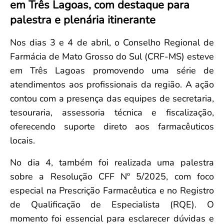
em Três Lagoas, com destaque para
Convenção Coletiva 2025/2026 – Piso salarial Farmácias e Drogaria
Calendário Eleitoral
Saúde Pública e Indígena
palestra e plenária itinerante
Consulta de Farmacêuticos e Estabelecimentos Inscritos no CRF/MS
Candidatos
Votação
Nos dias 3 e 4 de abril, o Conselho Regional de
Dúvidas Frequentes
Farmácia de Mato Grosso do Sul (CRF-MS) esteve
Eleições Anteriores
em Três Lagoas promovendo uma série de
atendimentos aos profissionais da região. A ação
contou com a presença das equipes de secretaria,
tesouraria, assessoria técnica e fiscalização,
oferecendo suporte direto aos farmacêuticos
locais.
No dia 4, também foi realizada uma palestra
sobre a Resolução CFF Nº 5/2025, com foco
especial na Prescrição Farmacêutica e no Registro
de Qualificação de Especialista (RQE). O
momento foi essencial para esclarecer dúvidas e