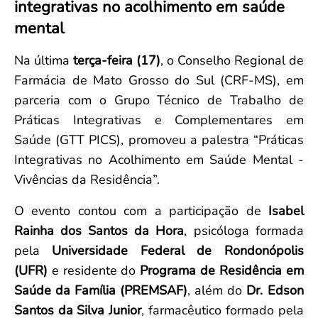
integrativas no acolhimento em saúde
Convenção Coletiva 2025/2026 – Piso salarial Farmácias e Drogaria
Calendário Eleitoral
Saúde Pública e Indígena
mental
Consulta de Farmacêuticos e Estabelecimentos Inscritos no CRF/MS
Candidatos
Votação
Na última
terça-feira (17)
, o Conselho Regional de
Dúvidas Frequentes
Farmácia de Mato Grosso do Sul (CRF-MS), em
Eleições Anteriores
parceria com o Grupo Técnico de Trabalho de
Práticas Integrativas e Complementares em
Saúde (GTT PICS), promoveu a palestra “Práticas
Integrativas no Acolhimento em Saúde Mental -
Vivências da Residência”.
O evento contou com a participação de
Isabel
Rainha dos Santos da Hora
, psicóloga formada
pela
Universidade Federal de Rondonópolis
(UFR)
e residente do
Programa de Residência em
Saúde da Família (PREMSAF)
, além do
Dr. Edson
Santos da Silva Junior
, farmacêutico formado pela