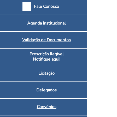
armácias e Drogaria
Fale Conosco
Inscritos no CRF/MS
Agenda Institucional
Validação de Documentos
Prescrição Ilegível
Notifique aqui!
Licitação
Delegados
Convênios