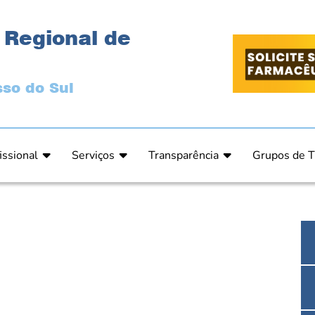
 Regional de
so do Sul
issional
Serviços
Transparência
Grupos de T
 Ética
Primeira Inscrição Profissional – Pré-Inscrição O
Portal da Transparência
Análises Clí
de Ética
PRÉ CADASTRO DE EMPRESA
Comissão de Tomada de Contas
Ensino e Ed
do de Julgamento
Cartas de Serviços – Procedimentos e formulári
Proteção de Dados – LGPD
Estética
o de Julgamento / Acórdão
Prazos de Processos Secretaria
Farmácia Ho
o Comissão de Ética CRFMS
Orientações Técnicas
Pesquisa Clí
Ouvidoria
Saúde Públic
Dúvidas Frequentes