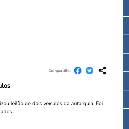
Convenção Coletiva 2025/2026 – Piso salarial F
Consulta de Farmacêuticos e Estabelecimentos 
Compartilhe
ulos
zou leilão de dois veículos da autarquia. Foi
sados.