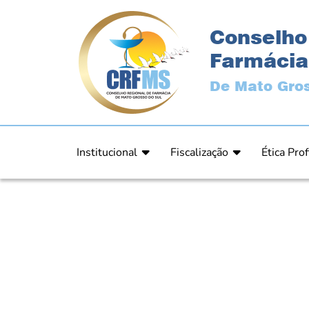
Conselho
Farmácia
De Mato Gros
Institucional
Fiscalização
Ética Prof
Apresentação
Fiscalização
Código de
História
Fiscais
Comissão 
Estrutura
Orientação
Comunica
Diretoria
Processos Fiscais
Resultad
Plenário
Relatórios
Relatóri
Ex Presidentes
Equipe