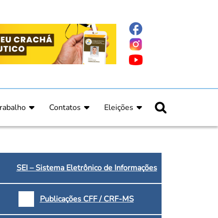
rabalho
Contatos
Eleições
nline
nicas
Fale Conosco
Regulamento Eleitoral
ucação Continuada
Informe Eleitoral
os
Calendário Eleitoral
spitalar e Oncologia
Candidatos
SEI – Sistema Eletrônico de Informações
nica
Votação
a e Indígena
Dúvidas Frequentes
Publicações CFF / CRF-MS
Eleições Anteriores