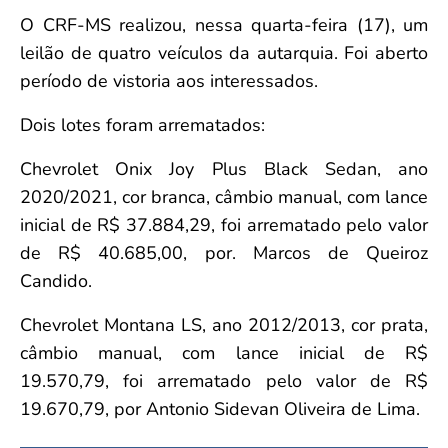
Convenção Coletiva 2025/2026 – Piso salarial Farmácias e Drogaria
Calendário Eleitoral
O CRF-MS realizou, nessa quarta-feira (17), um
Saúde Pública e Indígena
Consulta de Farmacêuticos e Estabelecimentos Inscritos no CRF/MS
Candidatos
leilão de quatro veículos da autarquia. Foi aberto
Votação
período de vistoria aos interessados.
Dúvidas Frequentes
Dois lotes foram arrematados:
Eleições Anteriores
Chevrolet Onix Joy Plus Black Sedan, ano
2020/2021, cor branca, câmbio manual, com lance
inicial de R$ 37.884,29, foi arrematado pelo valor
de R$ 40.685,00, por. Marcos de Queiroz
Candido.
Chevrolet Montana LS, ano 2012/2013, cor prata,
câmbio manual, com lance inicial de R$
19.570,79, foi arrematado pelo valor de R$
19.670,79, por Antonio Sidevan Oliveira de Lima.