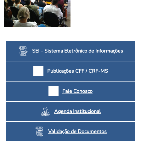
Convenção Coletiva 2025/2026 – Piso salarial Farmácias e Drogaria
Calendário Eleitoral
Saúde Pública e Indígena
Consulta de Farmacêuticos e Estabelecimentos Inscritos no CRF/MS
Candidatos
Votação
Dúvidas Frequentes
Eleições Anteriores
SEI – Sistema Eletrônico de Informações
Publicações CFF / CRF-MS
Fale Conosco
Agenda Institucional
Validação de Documentos