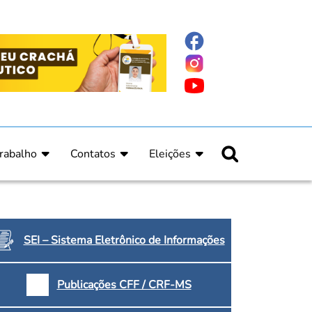
rabalho
Contatos
Eleições
nline
nicas
Fale Conosco
Regulamento Eleitoral
ucação Continuada
Informe Eleitoral
os
Calendário Eleitoral
spitalar e Oncologia
Candidatos
SEI – Sistema Eletrônico de Informações
nica
Votação
a e Indígena
Dúvidas Frequentes
Publicações CFF / CRF-MS
Eleições Anteriores