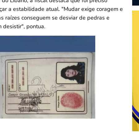
 do Líbano, a fiscal destaca que foi preciso
nçar a estabilidade atual. "Mudar exige coragem e
s raízes conseguem se desviar de pedras e
desistir", pontua.