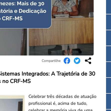
Convenção Coletiva 2025/2026 – Piso salarial F
Consulta de Farmacêuticos e Estabelecimentos 
Compartilhe
istemas Integrados: A Trajetória de 30
es no CRF-MS
Celebrar três décadas de atuação
profissional é, acima de tudo,
celebrar a memória viva de uma