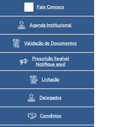
armácias e Drogaria
Fale Conosco
Inscritos no CRF/MS
Agenda Institucional
Validação de Documentos
Prescrição Ilegível
Notifique aqui!
Licitação
Delegados
Convênios