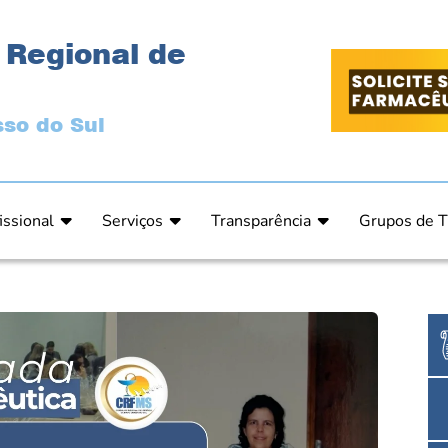
 Regional de
so do Sul
issional
Serviços
Transparência
Grupos de T
 Ética
Primeira Inscrição Profissional – Pré-Inscrição O
Portal da Transparência
Análises Clí
de Ética
PRÉ CADASTRO DE EMPRESA
Comissão de Tomada de Contas
Ensino e Ed
do de Julgamento
Cartas de Serviços – Procedimentos e formulári
Proteção de Dados – LGPD
Estética
o de Julgamento / Acórdão
Prazos de Processos Secretaria
Farmácia Ho
o Comissão de Ética CRFMS
Orientações Técnicas
Pesquisa Clí
Ouvidoria
Saúde Públic
Dúvidas Frequentes