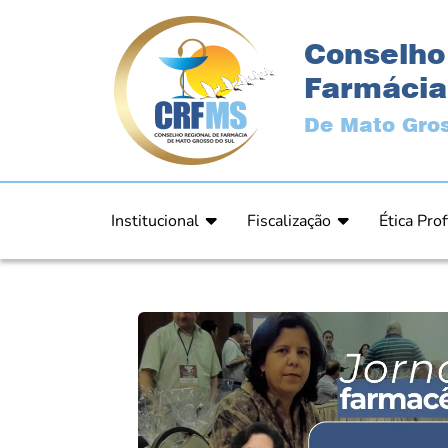
Conselho
Farmácia
De Mato Gros
Institucional
Fiscalização
Ética Prof
Apresentação
Fiscalização
Código de
História
Fiscais
Comissão 
Estrutura
Orientação
Comunica
Diretoria
Processos Fiscais
Resultad
Plenário
Relatórios
Relatóri
Ex Presidentes
Equipe