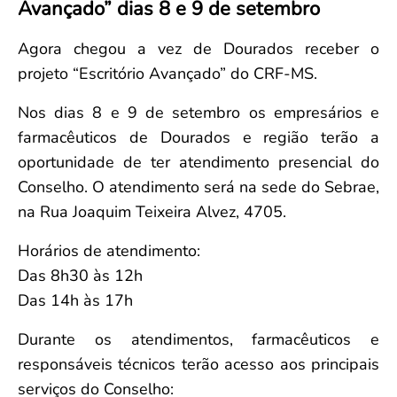
Avançado” dias 8 e 9 de setembro
Convenção Coletiva 2025/2026 – Piso salarial Farmácias e Drogaria
Calendário Eleitoral
Saúde Pública e Indígena
Consulta de Farmacêuticos e Estabelecimentos Inscritos no CRF/MS
Candidatos
Agora chegou a vez de Dourados receber o
Votação
projeto “Escritório Avançado” do CRF-MS.
Dúvidas Frequentes
Nos dias 8 e 9 de setembro os empresários e
Eleições Anteriores
farmacêuticos de Dourados e região terão a
oportunidade de ter atendimento presencial do
Conselho. O atendimento será na sede do Sebrae,
na Rua Joaquim Teixeira Alvez, 4705.
Horários de atendimento:
Das 8h30 às 12h
Das 14h às 17h
Durante os atendimentos, farmacêuticos e
responsáveis técnicos terão acesso aos principais
serviços do Conselho: