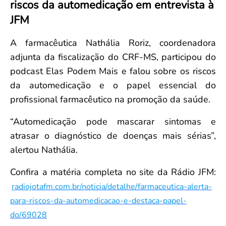
riscos da automedicação em entrevista à
Convenção Coletiva 2025/2026 – Piso salarial Farmácias e Drogaria
Calendário Eleitoral
Saúde Pública e Indígena
JFM
Consulta de Farmacêuticos e Estabelecimentos Inscritos no CRF/MS
Candidatos
Votação
A farmacêutica Nathália Roriz, coordenadora
Dúvidas Frequentes
adjunta da fiscalização do CRF-MS, participou do
Eleições Anteriores
podcast Elas Podem Mais e falou sobre os riscos
da automedicação e o papel essencial do
profissional farmacêutico na promoção da saúde.
“Automedicação pode mascarar sintomas e
atrasar o diagnóstico de doenças mais sérias”,
alertou Nathália.
Confira a matéria completa no site da Rádio JFM:
radiojotafm.com.br/noticia/detalhe/farmaceutica-alerta-
para-riscos-da-automedicacao-e-destaca-papel-
do/69028