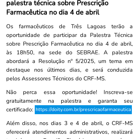
palestra técnica sobre Prescrição
Convenção Coletiva 2025/2026 – Piso salarial Farmácias e Drogaria
Calendário Eleitoral
Saúde Pública e Indígena
Farmacêutica no dia 4 de abril
Consulta de Farmacêuticos e Estabelecimentos Inscritos no CRF/MS
Candidatos
Votação
Os farmacêuticos de Três Lagoas terão a
Dúvidas Frequentes
oportunidade de participar da Palestra Técnica
Eleições Anteriores
sobre Prescrição Farmacêutica no dia 4 de abril,
às 18h50, na sede do SEBRAE. A palestra
abordará a Resolução nº 5/2025, um tema em
destaque nos últimos dias, e será conduzida
pelos Assessores Técnicos do CRF-MS.
Não perca essa oportunidade! Inscreva-se
gratuitamente na palestra e garanta seu
certificado:
https://doity.com.br/prescricaofarmaceutica
Além disso, nos dias 3 e 4 de abril, o CRF-MS
oferecerá atendimentos administrativos, realizará