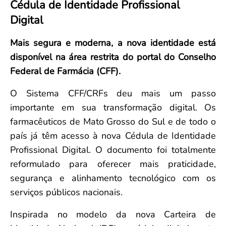
Cédula de Identidade Profissional
Convenção Coletiva 2025/2026 – Piso salarial Farmácias e Drogaria
Calendário Eleitoral
Saúde Pública e Indígena
Digital
Consulta de Farmacêuticos e Estabelecimentos Inscritos no CRF/MS
Candidatos
Votação
Mais segura e moderna, a nova identidade está
Dúvidas Frequentes
disponível na área restrita do portal do Conselho
Eleições Anteriores
Federal de Farmácia (CFF).
O Sistema CFF/CRFs deu mais um passo
importante em sua transformação digital. Os
farmacêuticos de Mato Grosso do Sul e de todo o
país já têm acesso à nova Cédula de Identidade
Profissional Digital. O documento foi totalmente
reformulado para oferecer mais praticidade,
segurança e alinhamento tecnológico com os
serviços públicos nacionais.
Inspirada no modelo da nova Carteira de