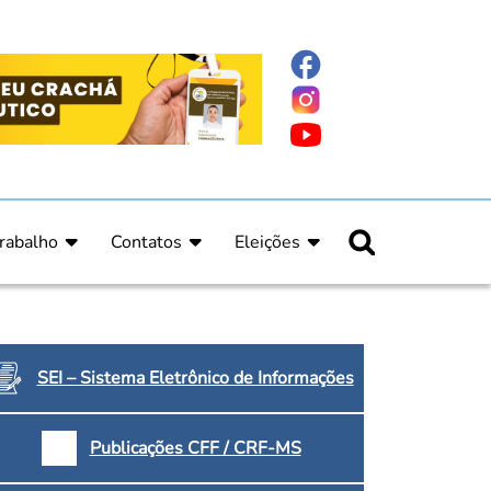
rabalho
Contatos
Eleições
nline
nicas
Fale Conosco
Regulamento Eleitoral
ucação Continuada
Informe Eleitoral
os
Calendário Eleitoral
spitalar e Oncologia
Candidatos
SEI – Sistema Eletrônico de Informações
nica
Votação
a e Indígena
Dúvidas Frequentes
Publicações CFF / CRF-MS
Eleições Anteriores