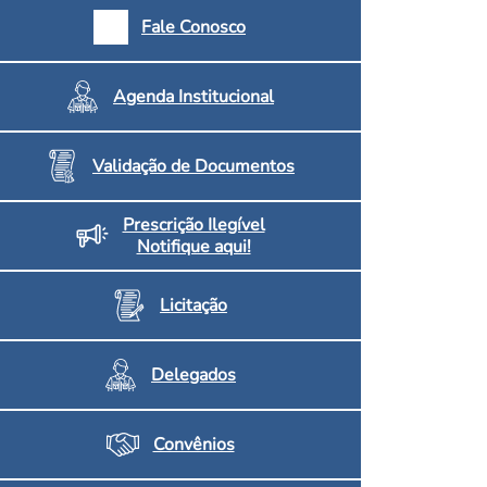
armácias e Drogaria
Fale Conosco
Inscritos no CRF/MS
Agenda Institucional
Validação de Documentos
Prescrição Ilegível
Notifique aqui!
Licitação
Delegados
Convênios