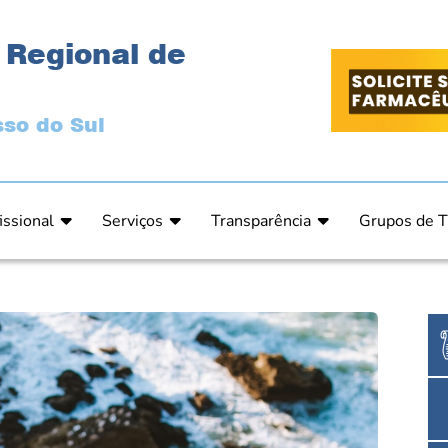
 Regional de
so do Sul
issional
Serviços
Transparência
Grupos de T
 Ética
Primeira Inscrição Profissional – Pré-Inscrição O
Portal da Transparência
Análises Clí
de Ética
PRÉ CADASTRO DE EMPRESA
Comissão de Tomada de Contas
Ensino e Ed
do de Julgamento
Cartas de Serviços – Procedimentos e formulári
Proteção de Dados – LGPD
Estética
o de Julgamento / Acórdão
Prazos de Processos Secretaria
Farmácia Ho
o Comissão de Ética CRFMS
Orientações Técnicas
Pesquisa Clí
Ouvidoria
Saúde Públic
Dúvidas Frequentes