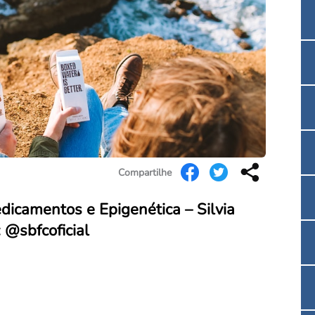
Convenção Coletiva 2025/2026 – Piso salarial F
Consulta de Farmacêuticos e Estabelecimentos 
Compartilhe
dicamentos e Epigenética – Silvia
 @sbfcoficial