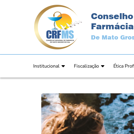
Conselho
Farmácia
De Mato Gros
Institucional
Fiscalização
Ética Prof
Apresentação
Fiscalização
Código de
História
Fiscais
Comissão 
Estrutura
Orientação
Comunica
Diretoria
Processos Fiscais
Resultad
Plenário
Relatórios
Relatóri
Ex Presidentes
Equipe