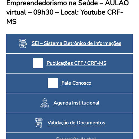
Empreendedorismo na Saúde – AULÃO
Convenção Coletiva 2025/2026 – Piso salarial Farmácias e Drogaria
Calendário Eleitoral
Saúde Pública e Indígena
virtual – 09h30 – Local: Youtube CRF-
Consulta de Farmacêuticos e Estabelecimentos Inscritos no CRF/MS
Candidatos
MS
Votação
Dúvidas Frequentes
Eleições Anteriores
SEI – Sistema Eletrônico de Informações
Publicações CFF / CRF-MS
Fale Conosco
Agenda Institucional
Validação de Documentos