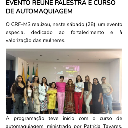
EVENTO REÚNE PALESTRA E CURSO
Convenção Coletiva 2025/2026 – Piso salarial Farmácias e Drogaria
Calendário Eleitoral
Saúde Pública e Indígena
DE AUTOMAQUIAGEM
Consulta de Farmacêuticos e Estabelecimentos Inscritos no CRF/MS
Candidatos
Votação
O CRF-MS realizou, neste sábado (28), um evento
Dúvidas Frequentes
especial dedicado ao fortalecimento e à
Eleições Anteriores
valorização das mulheres.
A programação teve início com o curso de
automaquiagem, ministrado por Patrícia Tavares,