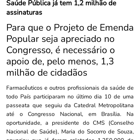
Saúde Pública já tem 1,2 milhão de
Convenção Coletiva 2025/2026 – Piso salarial Farmácias e Drogaria
Calendário Eleitoral
Saúde Pública e Indígena
assinaturas
Consulta de Farmacêuticos e Estabelecimentos Inscritos no CRF/MS
Candidatos
Votação
Para que o Projeto de Emenda
Dúvidas Frequentes
Popular seja apreciado no
Eleições Anteriores
Congresso, é necessário o
apoio de, pelo menos, 1,3
milhão de cidadãos
Farmacêuticos e outros profissionais da saúde de
todo País participaram no último dia 10 de uma
passeata que seguiu da Catedral Metropolitana
até o Congresso Nacional, em Brasília. Na
oportunidade, a presidente do CMS (Conselho
Nacional de Saúde), Maria do Socorro de Souza,