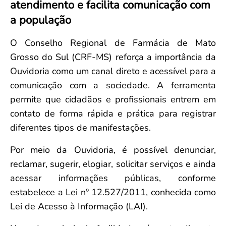
atendimento e facilita comunicação com
Convenção Coletiva 2025/2026 – Piso salarial Farmácias e Drogaria
Calendário Eleitoral
Saúde Pública e Indígena
a população
Consulta de Farmacêuticos e Estabelecimentos Inscritos no CRF/MS
Candidatos
Votação
O Conselho Regional de Farmácia de Mato
Dúvidas Frequentes
Grosso do Sul (CRF-MS) reforça a importância da
Eleições Anteriores
Ouvidoria como um canal direto e acessível para a
comunicação com a sociedade. A ferramenta
permite que cidadãos e profissionais entrem em
contato de forma rápida e prática para registrar
diferentes tipos de manifestações.
Por meio da Ouvidoria, é possível denunciar,
reclamar, sugerir, elogiar, solicitar serviços e ainda
acessar informações públicas, conforme
estabelece a Lei nº 12.527/2011, conhecida como
Lei de Acesso à Informação (LAI).