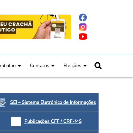
rabalho
Contatos
Eleições
nline
nicas
Fale Conosco
Regulamento Eleitoral
ucação Continuada
Informe Eleitoral
os
Calendário Eleitoral
spitalar e Oncologia
Candidatos
SEI – Sistema Eletrônico de Informações
nica
Votação
a e Indígena
Dúvidas Frequentes
Publicações CFF / CRF-MS
Eleições Anteriores