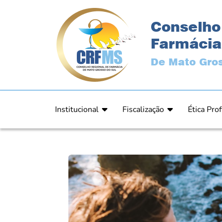
Conselho
Farmácia
De Mato Gros
Institucional
Fiscalização
Ética Prof
Apresentação
Fiscalização
Código de
História
Fiscais
Comissão 
Estrutura
Orientação
Comunica
Diretoria
Processos Fiscais
Resultad
Plenário
Relatórios
Relatóri
Ex Presidentes
Equipe