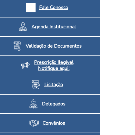
armácias e Drogaria
Fale Conosco
Inscritos no CRF/MS
Agenda Institucional
Validação de Documentos
Prescrição Ilegível
Notifique aqui!
Licitação
Delegados
Convênios