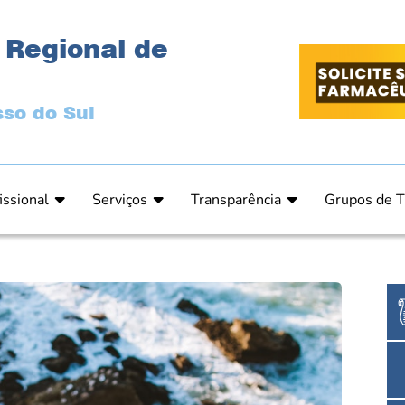
 Regional de
so do Sul
issional
Serviços
Transparência
Grupos de T
 Ética
Primeira Inscrição Profissional – Pré-Inscrição O
Portal da Transparência
Análises Clí
de Ética
PRÉ CADASTRO DE EMPRESA
Comissão de Tomada de Contas
Ensino e Ed
do de Julgamento
Cartas de Serviços – Procedimentos e formulári
Proteção de Dados – LGPD
Estética
o de Julgamento / Acórdão
Prazos de Processos Secretaria
Farmácia Ho
o Comissão de Ética CRFMS
Orientações Técnicas
Pesquisa Clí
Ouvidoria
Saúde Públic
Dúvidas Frequentes