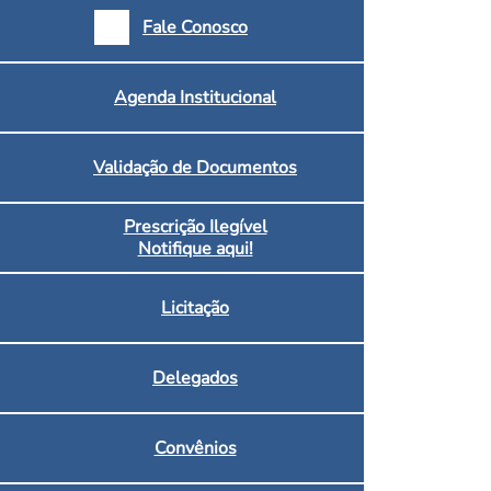
armácias e Drogaria
Fale Conosco
Inscritos no CRF/MS
Agenda Institucional
Validação de Documentos
Prescrição Ilegível
Notifique aqui!
Licitação
Delegados
Convênios