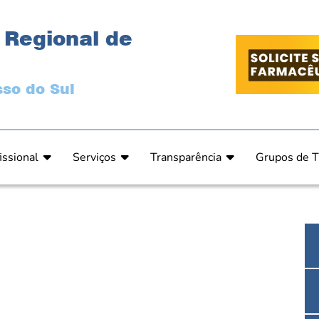
 Regional de
so do Sul
issional
Serviços
Transparência
Grupos de T
 Ética
Primeira Inscrição Profissional – Pré-Inscrição O
Portal da Transparência
Análises Clí
de Ética
PRÉ CADASTRO DE EMPRESA
Comissão de Tomada de Contas
Ensino e Ed
do de Julgamento
Cartas de Serviços – Procedimentos e formulári
Proteção de Dados – LGPD
Estética
o de Julgamento / Acórdão
Prazos de Processos Secretaria
Farmácia Ho
o Comissão de Ética CRFMS
Orientações Técnicas
Pesquisa Clí
Ouvidoria
Saúde Públic
Dúvidas Frequentes