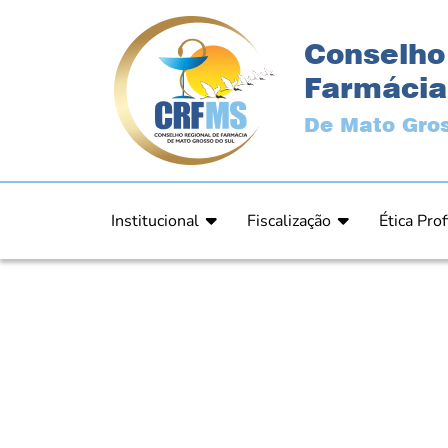
Conselho
Farmácia
De Mato Gros
Institucional
Fiscalização
Ética Prof
Apresentação
Fiscalização
Código de
História
Fiscais
Comissão 
Estrutura
Orientação
Comunica
Diretoria
Processos Fiscais
Resultad
Plenário
Relatórios
Relatóri
Ex Presidentes
Equipe