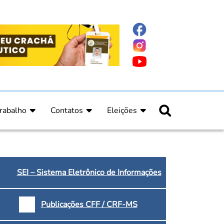
rabalho
Contatos
Eleições
nline
nicas
Fale Conosco
Regulamento Eleitoral
ucação Continuada
Informe Eleitoral
os
Calendário Eleitoral
spitalar e Oncologia
Candidatos
SEI – Sistema Eletrônico de Informações
nica
Votação
a e Indígena
Dúvidas Frequentes
Publicações CFF / CRF-MS
Eleições Anteriores