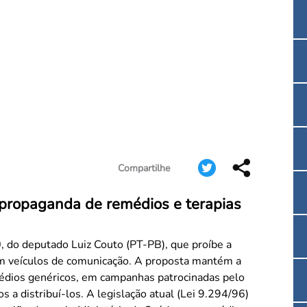
Convenção Coletiva 2025/2026 – Piso salarial F
Consulta de Farmacêuticos e Estabelecimentos 
Compartilhe
r propaganda de remédios e terapias
, do deputado Luiz Couto (PT-PB), que proíbe a
m veículos de comunicação. A proposta mantém a
médios genéricos, em campanhas patrocinadas pelo
islação atual (Lei 9.294/96)