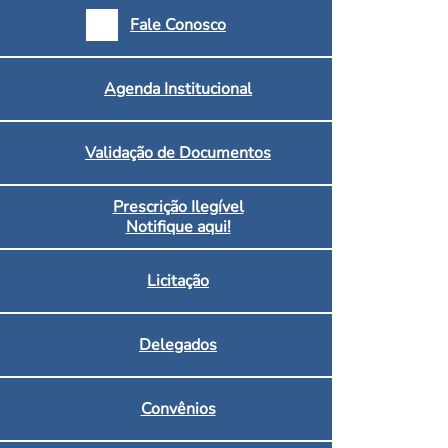
armácias e Drogaria
Fale Conosco
Inscritos no CRF/MS
Agenda Institucional
Validação de Documentos
Prescrição Ilegível
Notifique aqui!
Licitação
Delegados
Convênios