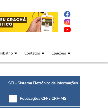
rabalho
Contatos
Eleições
nline
nicas
Fale Conosco
Regulamento Eleitoral
ucação Continuada
Informe Eleitoral
os
Calendário Eleitoral
spitalar e Oncologia
Candidatos
SEI – Sistema Eletrônico de Informações
nica
Votação
a e Indígena
Dúvidas Frequentes
Publicações CFF / CRF-MS
Eleições Anteriores