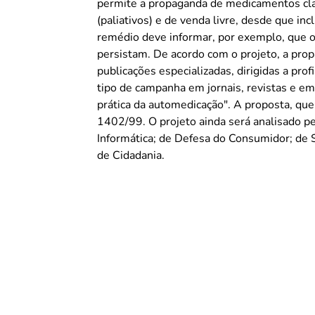
permite a propaganda de medicamentos cla
(paliativos) e de venda livre, desde que in
remédio deve informar, por exemplo, que o
persistam. De acordo com o projeto, a propaganda de medicamentos e terapias ficará restrita a
publicações especializadas, dirigidas a prof
tipo de campanha em jornais, revistas e emi
prática da automedicação". A proposta, que tramita em caráter conclusivo, foi apensada ao Projeto
1402/99. O projeto ainda será analisado p
Informática; de Defesa do Consumidor; de Se
de Cidadania.