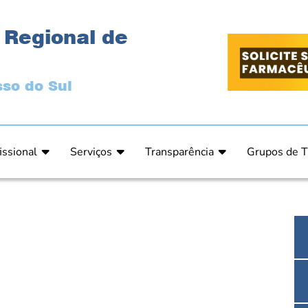
 Regional de
so do Sul
issional
Serviços
Transparência
Grupos de T
 Ética
Primeira Inscrição Profissional – Pré-Inscrição O
Portal da Transparência
Análises Clí
de Ética
PRÉ CADASTRO DE EMPRESA
Comissão de Tomada de Contas
Ensino e Ed
do de Julgamento
Cartas de Serviços – Procedimentos e formulári
Proteção de Dados – LGPD
Estética
o de Julgamento / Acórdão
Prazos de Processos Secretaria
Farmácia Ho
o Comissão de Ética CRFMS
Orientações Técnicas
Pesquisa Clí
Ouvidoria
Saúde Públic
Dúvidas Frequentes