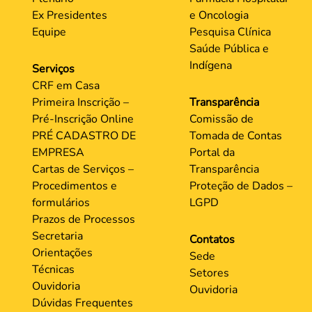
Institucional
Grupos de Trabalhos
Apresentação
Análises Clínicas
História
Ensino e Educação
Diretoria
Continuada
Estrutura
Estética
Plenário
Farmácia Hospitalar
Ex Presidentes
e Oncologia
Equipe
Pesquisa Clínica
Saúde Pública e
Indígena
Serviços
CRF em Casa
Primeira Inscrição –
Transparência
Pré-Inscrição Online
Comissão de
PRÉ CADASTRO DE
Tomada de Contas
EMPRESA
Portal da
Cartas de Serviços –
Transparência
Procedimentos e
Proteção de Dados –