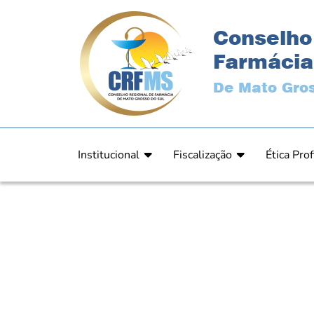
Conselho
Farmácia
De Mato Gros
Institucional
Fiscalização
Ética Prof
Apresentação
Fiscalização
Código de
História
Fiscais
Comissão 
Estrutura
Orientação
Comunica
Diretoria
Processos Fiscais
Resultad
Plenário
Relatórios
Relatóri
Ex Presidentes
Equipe