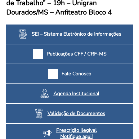
de Trabalho” – 19h – Unigran
Convenção Coletiva 2025/2026 – Piso salarial Farmácias e Drogaria
Calendário Eleitoral
Saúde Pública e Indígena
Dourados/MS – Anfiteatro Bloco 4
Consulta de Farmacêuticos e Estabelecimentos Inscritos no CRF/MS
Candidatos
Votação
Dúvidas Frequentes
SEI – Sistema Eletrônico de Informações
Eleições Anteriores
Publicações CFF / CRF-MS
Fale Conosco
Agenda Institucional
Validação de Documentos
Prescrição Ilegível
Notifique aqui!