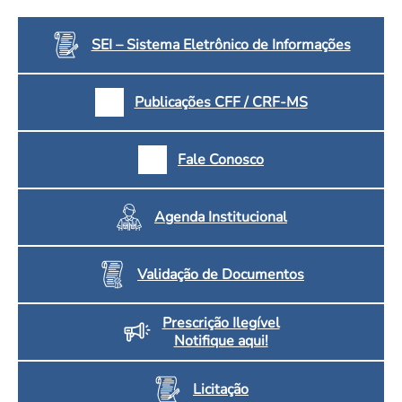
Convenção Coletiva 2025/2026 – Piso salarial Farmácias e Drogaria
Calendário Eleitoral
Saúde Pública e Indígena
Consulta de Farmacêuticos e Estabelecimentos Inscritos no CRF/MS
SEI – Sistema Eletrônico de Informações
Candidatos
Votação
Dúvidas Frequentes
Publicações CFF / CRF-MS
Eleições Anteriores
Fale Conosco
Agenda Institucional
Validação de Documentos
Prescrição Ilegível
Notifique aqui!
Licitação