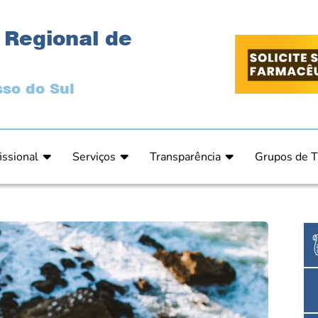
 Regional de
so do Sul
issional
Serviços
Transparência
Grupos de T
 Ética
Primeira Inscrição Profissional – Pré-Inscrição O
Portal da Transparência
Análises Clí
de Ética
PRÉ CADASTRO DE EMPRESA
Comissão de Tomada de Contas
Ensino e Ed
do de Julgamento
Cartas de Serviços – Procedimentos e formulári
Proteção de Dados – LGPD
Estética
o de Julgamento / Acórdão
Prazos de Processos Secretaria
Farmácia Ho
o Comissão de Ética CRFMS
Orientações Técnicas
Pesquisa Clí
Ouvidoria
Saúde Públic
Dúvidas Frequentes