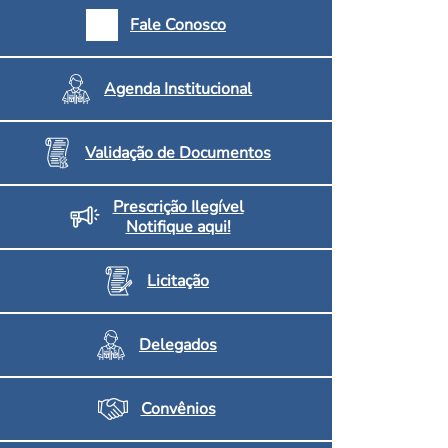
armácias e Drogaria
Fale Conosco
Inscritos no CRF/MS
Agenda Institucional
Validação de Documentos
Prescrição Ilegível
Notifique aqui!
Licitação
Delegados
Convênios