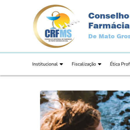
Conselho
Farmácia
De Mato Gros
Institucional
Fiscalização
Ética Prof
Apresentação
Fiscalização
Código de
História
Fiscais
Comissão 
Estrutura
Orientação
Comunica
Diretoria
Processos Fiscais
Resultad
Plenário
Relatórios
Relatóri
Ex Presidentes
Equipe