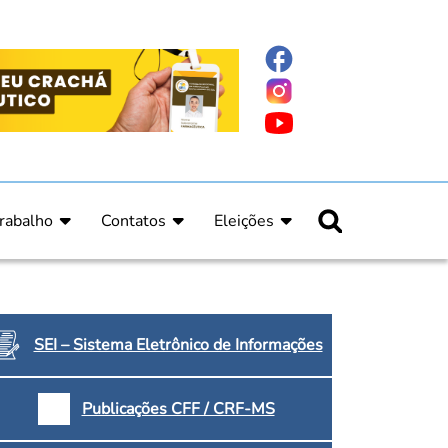
rabalho
Contatos
Eleições
nline
nicas
Fale Conosco
Regulamento Eleitoral
ucação Continuada
Informe Eleitoral
os
Calendário Eleitoral
spitalar e Oncologia
Candidatos
SEI – Sistema Eletrônico de Informações
nica
Votação
a e Indígena
Dúvidas Frequentes
Publicações CFF / CRF-MS
Eleições Anteriores