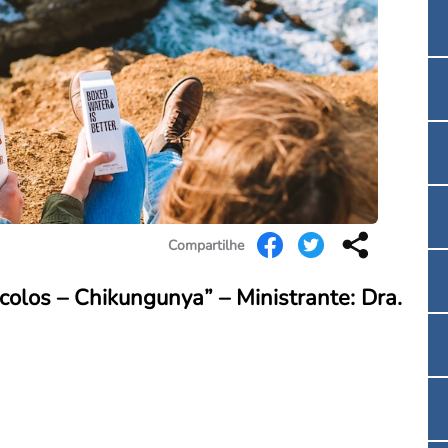
Convenção Coletiva 2025/2026 – Piso salarial F
Consulta de Farmacêuticos e Estabelecimentos 
Compartilhe
colos – Chikungunya” – Ministrante: Dra.