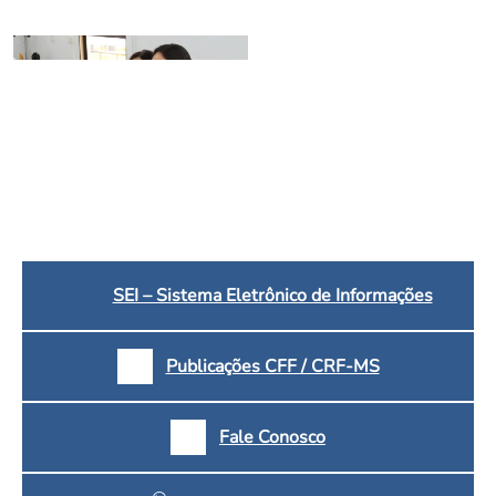
Convenção Coletiva 2025/2026 – Piso salarial Farmácias e Drogaria
Calendário Eleitoral
Saúde Pública e Indígena
Consulta de Farmacêuticos e Estabelecimentos Inscritos no CRF/MS
Candidatos
Votação
Dúvidas Frequentes
Eleições Anteriores
SEI – Sistema Eletrônico de Informações
Publicações CFF / CRF-MS
Fale Conosco