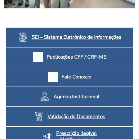
Convenção Coletiva 2025/2026 – Piso salarial Farmácias e Drogaria
Calendário Eleitoral
Saúde Pública e Indígena
Consulta de Farmacêuticos e Estabelecimentos Inscritos no CRF/MS
Candidatos
Votação
Dúvidas Frequentes
SEI – Sistema Eletrônico de Informações
Eleições Anteriores
Publicações CFF / CRF-MS
Fale Conosco
Agenda Institucional
Validação de Documentos
Prescrição Ilegível