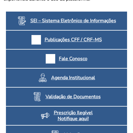
Convenção Coletiva 2025/2026 – Piso salarial Farmácias e Drogaria
Calendário Eleitoral
Saúde Pública e Indígena
Consulta de Farmacêuticos e Estabelecimentos Inscritos no CRF/MS
Candidatos
SEI – Sistema Eletrônico de Informações
Votação
Dúvidas Frequentes
Publicações CFF / CRF-MS
Eleições Anteriores
Fale Conosco
Agenda Institucional
Validação de Documentos
Prescrição Ilegível
Notifique aqui!