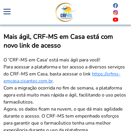
Institucional
Mais ágil, CRF-MS em Casa está com
Apresentação
novo link de acesso
Fiscalização
História
Fiscalização
Ética Profissional
Estrutura
O 'CRF-MS em Casa' está mais ágil para você!
Fiscais
Código de Ética
Para acessar a plataforma e ter acesso a diversos serviços
Diretoria
Serviços
Orientação
Comissão de Ética
do CRF-MS em Casa, basta acessar o link
https://crfms-
Plenário
Primeira Inscrição Profissional – Pré-Inscrição Online
Processos Fiscais
Transparência
emcasa.cisantec.com.br
.
Comunicado de Julgamento
Ex Presidentes
PRÉ CADASTRO DE EMPRESA
Relatórios
Portal da Transparência
Com a migração ocorrida no fim de semana, a plataforma
Resultado de Julgamento / Acórdão
Grupos de Trabalho
Equipe
Cartas de Serviços – Procedimentos e formulários
agora está muito mais rápida e ágil, facilitando o uso pelos
Comissão de Tomada de Contas
Relatório Comissão de Ética CRFMS
Análises Clínicas
Prazos de Processos Secretaria
Contatos
farmacêuticos.
Proteção de Dados – LGPD
Ensino e Educação Continuada
Agora, os dados ficam na nuvem, o que dá mais agilidade
Orientações Técnicas
Fale Conosco
Eleições
Estética
durante o acesso. O CRF-MS tem empenhado esforços
Ouvidoria
Regulamento Eleitoral
para garantir que o farmacêutico tenha uma melhor
Farmácia Hospitalar e Oncologia
Dúvidas Frequentes
Informe Eleitoral
experiência durante o uso da plataforma.
Pesquisa Clínica