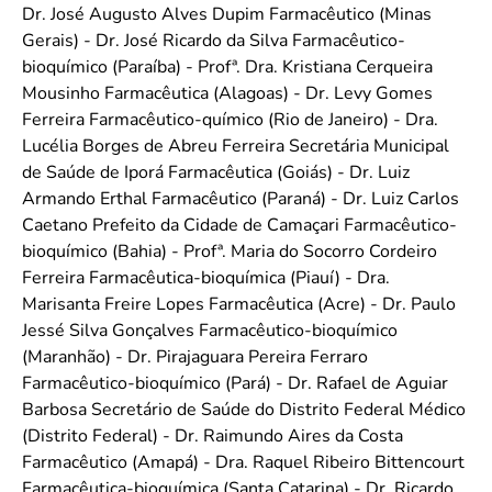
Dr. José Augusto Alves Dupim Farmacêutico (Minas
Gerais) - Dr. José Ricardo da Silva Farmacêutico-
bioquímico (Paraíba) - Profª. Dra. Kristiana Cerqueira
Mousinho Farmacêutica (Alagoas) - Dr. Levy Gomes
Ferreira Farmacêutico-químico (Rio de Janeiro) - Dra.
Lucélia Borges de Abreu Ferreira Secretária Municipal
de Saúde de Iporá Farmacêutica (Goiás) - Dr. Luiz
Armando Erthal Farmacêutico (Paraná) - Dr. Luiz Carlos
Caetano Prefeito da Cidade de Camaçari Farmacêutico-
bioquímico (Bahia) - Profª. Maria do Socorro Cordeiro
Ferreira Farmacêutica-bioquímica (Piauí) - Dra.
Marisanta Freire Lopes Farmacêutica (Acre) - Dr. Paulo
Jessé Silva Gonçalves Farmacêutico-bioquímico
(Maranhão) - Dr. Pirajaguara Pereira Ferraro
Farmacêutico-bioquímico (Pará) - Dr. Rafael de Aguiar
Barbosa Secretário de Saúde do Distrito Federal Médico
(Distrito Federal) - Dr. Raimundo Aires da Costa
Farmacêutico (Amapá) - Dra. Raquel Ribeiro Bittencourt
Farmacêutica-bioquímica (Santa Catarina) - Dr. Ricardo