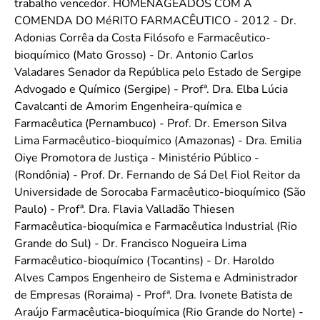
trabalho vencedor. HOMENAGEADOS COM A
COMENDA DO MéRITO FARMACÊUTICO - 2012 - Dr.
Adonias Corrêa da Costa Filósofo e Farmacêutico-
bioquímico (Mato Grosso) - Dr. Antonio Carlos
Valadares Senador da República pelo Estado de Sergipe
Advogado e Químico (Sergipe) - Profª. Dra. Elba Lúcia
Cavalcanti de Amorim Engenheira-química e
Farmacêutica (Pernambuco) - Prof. Dr. Emerson Silva
Lima Farmacêutico-bioquímico (Amazonas) - Dra. Emilia
Oiye Promotora de Justiça - Ministério Público -
(Rondônia) - Prof. Dr. Fernando de Sá Del Fiol Reitor da
Universidade de Sorocaba Farmacêutico-bioquímico (São
Paulo) - Profª. Dra. Flavia Valladão Thiesen
Farmacêutica-bioquímica e Farmacêutica Industrial (Rio
Grande do Sul) - Dr. Francisco Nogueira Lima
Farmacêutico-bioquímico (Tocantins) - Dr. Haroldo
Alves Campos Engenheiro de Sistema e Administrador
de Empresas (Roraima) - Profª. Dra. Ivonete Batista de
Araújo Farmacêutica-bioquímica (Rio Grande do Norte) -