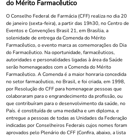
do Mérito Farmacêutico
Convenção Coletiva 2025/2026 – Piso salarial Farmácias e Drogaria
Calendário Eleitoral
Saúde Pública e Indígena
Consulta de Farmacêuticos e Estabelecimentos Inscritos no CRF/MS
Candidatos
O Conselho Federal de Farmácia (CFF) realiza no dia 20
de janeiro (sexta-feira), a partir das 19h30, no Centro de
Votação
Eventos e Convenções Brasil 21, em Brasília, a
Dúvidas Frequentes
solenidade de entrega da Comenda do Mérito
Eleições Anteriores
Farmacêutico, o evento marca as comemorações do Dia
do Farmacêutico. Na oportunidade, farmacêuticos,
autoridades e personalidades ligadas à área da Saúde
serão homenageados com a Comenda do Mérito
Farmacêutico. A Comenda é a maior honraria concedida
no setor farmacêutico, no Brasil, e foi criada, em 1998,
por Resolução do CFF para homenagear pessoas que
colaboraram para o engrandecimento da profissão, ou
que contribuíram para o desenvolvimento da saúde, no
País. é constituída de uma medalha e um diploma, e
entregue a pessoas de todas as Unidades da Federação
indicadas por Conselheiros Federais cujos nomes foram
aprovados pelo Plenário do CFF (Confira, abaixo, a lista