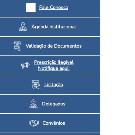
armácias e Drogaria
Fale Conosco
Inscritos no CRF/MS
Agenda Institucional
Validação de Documentos
Prescrição Ilegível
Notifique aqui!
Licitação
Delegados
Convênios