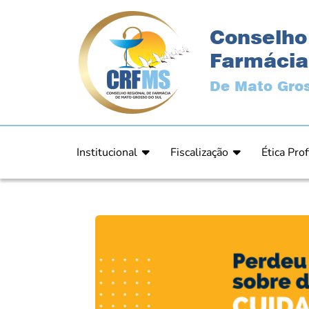
Conselho
Farmácia
De Mato Gros
Institucional
Fiscalização
Ética Prof
Apresentação
Fiscalização
Código de
História
Fiscais
Comissão 
Estrutura
Orientação
Comunica
Diretoria
Processos Fiscais
Resultad
Plenário
Relatórios
Relatóri
Ex Presidentes
Equipe