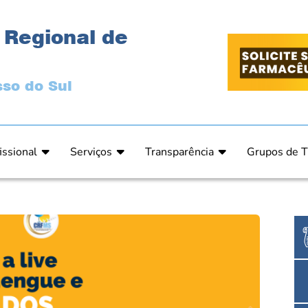
 Regional de
so do Sul
issional
Serviços
Transparência
Grupos de T
 Ética
Primeira Inscrição Profissional – Pré-Inscrição O
Portal da Transparência
Análises Clí
de Ética
PRÉ CADASTRO DE EMPRESA
Comissão de Tomada de Contas
Ensino e Ed
do de Julgamento
Cartas de Serviços – Procedimentos e formulári
Proteção de Dados – LGPD
Estética
o de Julgamento / Acórdão
Prazos de Processos Secretaria
Farmácia Ho
o Comissão de Ética CRFMS
Orientações Técnicas
Pesquisa Clí
Ouvidoria
Saúde Públic
Dúvidas Frequentes