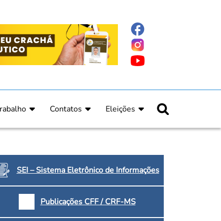
rabalho
Contatos
Eleições
nline
nicas
Fale Conosco
Regulamento Eleitoral
ucação Continuada
Informe Eleitoral
os
Calendário Eleitoral
spitalar e Oncologia
Candidatos
SEI – Sistema Eletrônico de Informações
nica
Votação
a e Indígena
Dúvidas Frequentes
Publicações CFF / CRF-MS
Eleições Anteriores