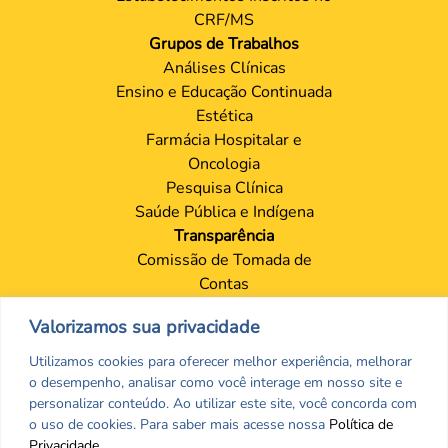
CRF/MS
Grupos de Trabalhos
Análises Clínicas
Ensino e Educação Continuada
Estética
Farmácia Hospitalar e
Oncologia
Pesquisa Clínica
Saúde Pública e Indígena
Transparência
Comissão de Tomada de
Contas
Portal da Transparência
Valorizamos sua privacidade
Proteção de Dados – LGPD
Contatos
Utilizamos cookies para oferecer melhor experiência, melhorar
Sede
o desempenho, analisar como você interage em nosso site e
Setores
personalizar conteúdo. Ao utilizar este site, você concorda com
o uso de cookies. Para saber mais acesse nossa
Política de
Ouvidoria
Privacidade
.