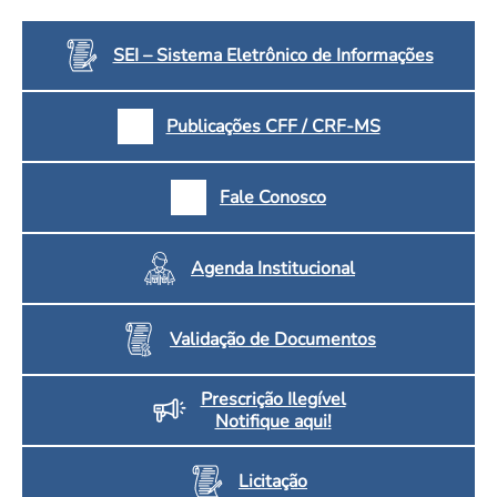
Convenção Coletiva 2025/2026 – Piso salarial Farmácias e Drogaria
Calendário Eleitoral
Saúde Pública e Indígena
Consulta de Farmacêuticos e Estabelecimentos Inscritos no CRF/MS
SEI – Sistema Eletrônico de Informações
Candidatos
Votação
Dúvidas Frequentes
Publicações CFF / CRF-MS
Eleições Anteriores
Fale Conosco
Agenda Institucional
Validação de Documentos
Prescrição Ilegível
Notifique aqui!
Licitação