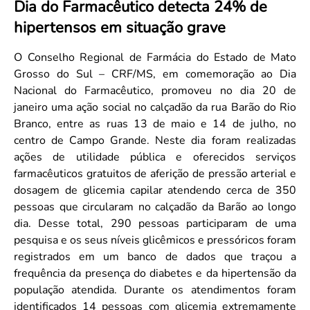
Dia do Farmacêutico detecta 24% de
Convenção Coletiva 2025/2026 – Piso salarial Farmácias e Drogaria
Calendário Eleitoral
Saúde Pública e Indígena
hipertensos em situação grave
Consulta de Farmacêuticos e Estabelecimentos Inscritos no CRF/MS
Candidatos
Votação
O Conselho Regional de Farmácia do Estado de Mato
Dúvidas Frequentes
Grosso do Sul – CRF/MS, em comemoração ao Dia
Nacional do Farmacêutico, promoveu no dia 20 de
Eleições Anteriores
janeiro uma ação social no calçadão da rua Barão do Rio
Branco, entre as ruas 13 de maio e 14 de julho, no
centro de Campo Grande. Neste dia foram realizadas
ações de utilidade pública e oferecidos serviços
farmacêuticos gratuitos de aferição de pressão arterial e
dosagem de glicemia capilar atendendo cerca de 350
pessoas que circularam no calçadão da Barão ao longo
dia. Desse total, 290 pessoas participaram de uma
pesquisa e os seus níveis glicêmicos e pressóricos foram
registrados em um banco de dados que traçou a
frequência da presença do diabetes e da hipertensão da
população atendida. Durante os atendimentos foram
identificados 14 pessoas com glicemia extremamente