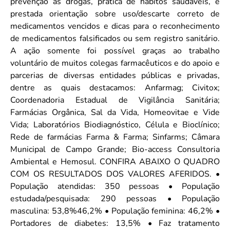
prevenção às drogas, prática de hábitos saudáveis, e
prestada orientação sobre uso/descarte correto de
medicamentos vencidos e dicas para o reconhecimento
de medicamentos falsificados ou sem registro sanitário.
A ação somente foi possível graças ao trabalho
voluntário de muitos colegas farmacêuticos e do apoio e
parcerias de diversas entidades públicas e privadas,
dentre as quais destacamos: Anfarmag; Civitox;
Coordenadoria Estadual de Vigilância Sanitária;
Farmácias Orgânica, Sal da Vida, Homeovitae e Vide
Vida; Laboratórios Biodiagnóstico, Célula e Bioclínico;
Rede de farmácias Farma & Farma; Sinfarms; Câmara
Municipal de Campo Grande; Bio-access Consultoria
Ambiental e Hemosul. CONFIRA ABAIXO O QUADRO
COM OS RESULTADOS DOS VALORES AFERIDOS. •
População atendidas: 350 pessoas • População
estudada/pesquisada: 290 pessoas • População
masculina: 53,8%46,2% • População feminina: 46,2% •
Portadores de diabetes: 13,5% • Faz tratamento