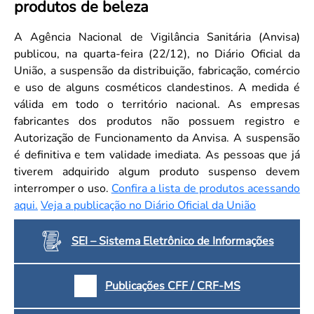
produtos de beleza
Convenção Coletiva 2025/2026 – Piso salarial Farmácias e Drogaria
Calendário Eleitoral
Saúde Pública e Indígena
Consulta de Farmacêuticos e Estabelecimentos Inscritos no CRF/MS
Candidatos
A Agência Nacional de Vigilância Sanitária (Anvisa)
publicou, na quarta-feira (22/12), no Diário Oficial da
Votação
União, a suspensão da distribuição, fabricação, comércio
Dúvidas Frequentes
e uso de alguns cosméticos clandestinos. A medida é
Eleições Anteriores
válida em todo o território nacional. As empresas
fabricantes dos produtos não possuem registro e
Autorização de Funcionamento da Anvisa. A suspensão
é definitiva e tem validade imediata. As pessoas que já
tiverem adquirido algum produto suspenso devem
interromper o uso.
Confira a lista de produtos acessando
aqui.
Veja a publicação no Diário Oficial da União
SEI – Sistema Eletrônico de Informações
Publicações CFF / CRF-MS