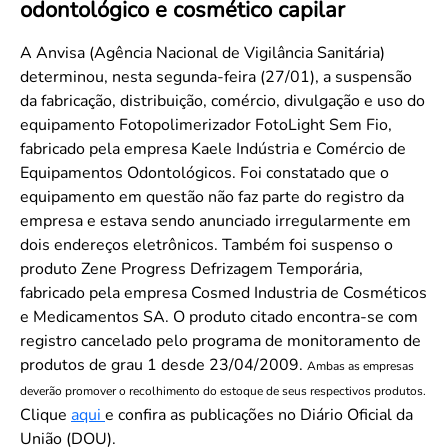
odontológico e cosmético capilar
Convenção Coletiva 2025/2026 – Piso salarial Farmácias e Drogaria
Calendário Eleitoral
Saúde Pública e Indígena
Consulta de Farmacêuticos e Estabelecimentos Inscritos no CRF/MS
Candidatos
A Anvisa (Agência Nacional de Vigilância Sanitária)
determinou, nesta segunda-feira (27/01), a suspensão
Votação
da fabricação, distribuição, comércio, divulgação e uso do
Dúvidas Frequentes
equipamento Fotopolimerizador FotoLight Sem Fio,
Eleições Anteriores
fabricado pela empresa Kaele Indústria e Comércio de
Equipamentos Odontológicos. Foi constatado que o
equipamento em questão não faz parte do registro da
empresa e estava sendo anunciado irregularmente em
dois endereços eletrônicos. Também foi suspenso o
produto Zene Progress Defrizagem Temporária,
fabricado pela empresa Cosmed Industria de Cosméticos
e Medicamentos SA. O produto citado encontra-se com
registro cancelado pelo programa de monitoramento de
produtos de grau 1 desde 23/04/2009.
Ambas as empresas
deverão promover o recolhimento do estoque de seus respectivos produtos.
Clique
aqui
e confira as publicações no Diário Oficial da
União (DOU).