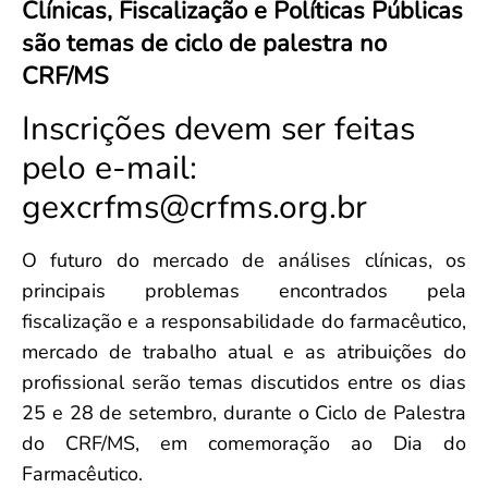
Clínicas, Fiscalização e Políticas Públicas
Convenção Coletiva 2025/2026 – Piso salarial Farmácias e Drogaria
Calendário Eleitoral
Saúde Pública e Indígena
são temas de ciclo de palestra no
Consulta de Farmacêuticos e Estabelecimentos Inscritos no CRF/MS
Candidatos
CRF/MS
Votação
Dúvidas Frequentes
Inscrições devem ser feitas
Eleições Anteriores
pelo e-mail:
gexcrfms@crfms.org.br
O futuro do mercado de análises clínicas, os
principais problemas encontrados pela
fiscalização e a responsabilidade do farmacêutico,
mercado de trabalho atual e as atribuições do
profissional serão temas discutidos entre os dias
25 e 28 de setembro, durante o Ciclo de Palestra
do CRF/MS, em comemoração ao Dia do
Farmacêutico.