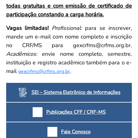
todas gratuitas e com emissão de certificado de
participação constando a carga horária.
Vagas limitadas!
Profissional:
para se inscrever,
mande um e-mail com nome completo e inscrição
no CRF/MS para gexcrfms@crfms.org.br.
Acadêmicos:
envie nome completo, semestre,
instituição e registro acadêmico também para o e-
mail
.
gexcrfms@crfms.org.br
SEI – Sistema Eletrônico de Informações
Publicações CFF / CRF-MS
Fale Conosco