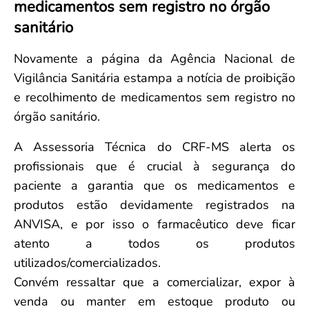
medicamentos sem registro no órgão
Convenção Coletiva 2025/2026 – Piso salarial Farmácias e Drogaria
Calendário Eleitoral
Saúde Pública e Indígena
sanitário
Consulta de Farmacêuticos e Estabelecimentos Inscritos no CRF/MS
Candidatos
Votação
Novamente a página da Agência Nacional de
Dúvidas Frequentes
Vigilância Sanitária estampa a notícia de proibição
Eleições Anteriores
e recolhimento de medicamentos sem registro no
órgão sanitário.
A Assessoria Técnica do CRF-MS alerta os
profissionais que é crucial à segurança do
paciente a garantia que os medicamentos e
produtos estão devidamente registrados na
ANVISA, e por isso o farmacêutico deve ficar
atento a todos os produtos
utilizados/comercializados.
Convém ressaltar que a comercializar, expor à
venda ou manter em estoque produto ou