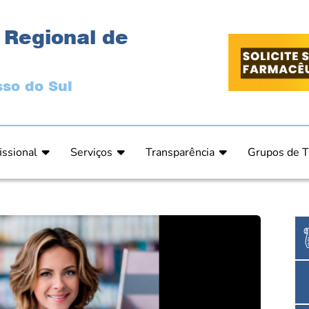
 Regional de
so do Sul
issional
Serviços
Transparência
Grupos de T
 Ética
Primeira Inscrição Profissional – Pré-Inscrição O
Portal da Transparência
Análises Clí
de Ética
PRÉ CADASTRO DE EMPRESA
Comissão de Tomada de Contas
Ensino e Ed
do de Julgamento
Cartas de Serviços – Procedimentos e formulári
Proteção de Dados – LGPD
Estética
o de Julgamento / Acórdão
Prazos de Processos Secretaria
Farmácia Ho
o Comissão de Ética CRFMS
Orientações Técnicas
Pesquisa Clí
Ouvidoria
Saúde Públic
Dúvidas Frequentes