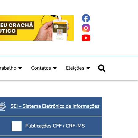
rabalho
Contatos
Eleições
nline
nicas
Fale Conosco
Regulamento Eleitoral
ucação Continuada
Informe Eleitoral
os
Calendário Eleitoral
spitalar e Oncologia
Candidatos
SEI – Sistema Eletrônico de Informações
nica
Votação
a e Indígena
Dúvidas Frequentes
Publicações CFF / CRF-MS
Eleições Anteriores