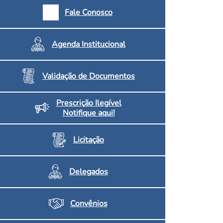
armácias e Drogaria
Fale Conosco
Inscritos no CRF/MS
Agenda Institucional
Validação de Documentos
Prescrição Ilegível
Notifique aqui!
Licitação
Delegados
Convênios