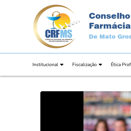
Conselho
Farmácia
De Mato Gros
Institucional
Fiscalização
Ética Prof
Apresentação
Fiscalização
Código de
História
Fiscais
Comissão 
Estrutura
Orientação
Comunica
Diretoria
Processos Fiscais
Resultad
Plenário
Relatórios
Relatóri
Ex Presidentes
Equipe