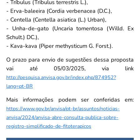
- Tríbulus (Tribulus terrestris L.),
- Erva-baleeira (Cordia verbenacea (D.C.),
- Centella (Centella asiatica (L.) Urban),
- Unha-de-gato (Uncaria tomentosa (Willd. Ex
Schult.) DC.),
- Kava-kava (Piper methysticum G. Forst.).
O prazo para envio de sugestões dessa proposta
vai até 05/03/2025, via link
http://pesquisa.anvisa.gov.br/index.php/874952?
lang=pt-BR
Mais informações podem ser conferidas em:
https://www.gov.br/anvisa/pt-br/assuntos/noticias-
anvisa/2024/anvisa-abre-consulta-publica-sobre-
registro-simplificado-de-fitoterapicos