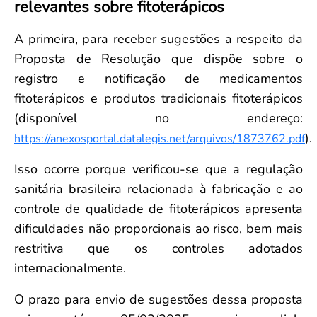
relevantes sobre fitoterápicos
Convenção Coletiva 2025/2026 – Piso salarial Farmácias e Drogaria
Calendário Eleitoral
Saúde Pública e Indígena
Consulta de Farmacêuticos e Estabelecimentos Inscritos no CRF/MS
Candidatos
A primeira, para receber sugestões a respeito da
Votação
Proposta de Resolução que dispõe sobre o
Dúvidas Frequentes
registro e notificação de medicamentos
Eleições Anteriores
fitoterápicos e produtos tradicionais fitoterápicos
(disponível no endereço:
).
https://anexosportal.datalegis.net/arquivos/1873762.pdf
Isso ocorre porque verificou-se que a regulação
sanitária brasileira relacionada à fabricação e ao
controle de qualidade de fitoterápicos apresenta
dificuldades não proporcionais ao risco, bem mais
restritiva que os controles adotados
internacionalmente.
O prazo para envio de sugestões dessa proposta