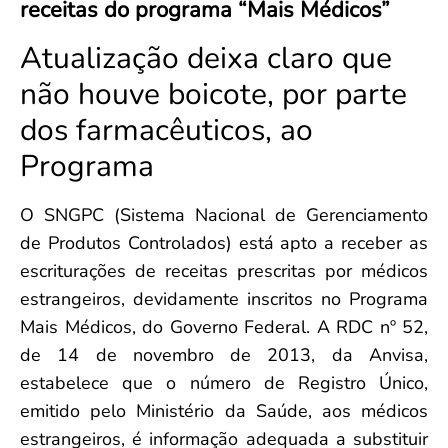
receitas do programa “Mais Médicos”
Convenção Coletiva 2025/2026 – Piso salarial Farmácias e Drogaria
Calendário Eleitoral
Saúde Pública e Indígena
Consulta de Farmacêuticos e Estabelecimentos Inscritos no CRF/MS
Atualização deixa claro que
Candidatos
Votação
não houve boicote, por parte
Dúvidas Frequentes
dos farmacêuticos, ao
Eleições Anteriores
Programa
O SNGPC (Sistema Nacional de Gerenciamento
de Produtos Controlados) está apto a receber as
escriturações de receitas prescritas por médicos
estrangeiros, devidamente inscritos no Programa
Mais Médicos, do Governo Federal. A RDC nº 52,
de 14 de novembro de 2013, da Anvisa,
estabelece que o número de Registro Único,
emitido pelo Ministério da Saúde, aos médicos
estrangeiros, é informação adequada a substituir