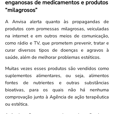
enganosas de medicamentos e produtos
Convenção Coletiva 2025/2026 – Piso salarial Farmácias e Drogaria
Calendário Eleitoral
Saúde Pública e Indígena
“milagrosos”
Consulta de Farmacêuticos e Estabelecimentos Inscritos no CRF/MS
Candidatos
Votação
A Anvisa alerta quanto às propagandas de
Dúvidas Frequentes
produtos com promessas milagrosas, veiculadas
Eleições Anteriores
na internet e em outros meios de comunicação,
como rádio e TV, que prometem prevenir, tratar e
curar diversos tipos de doenças e agravos à
saúde, além de melhorar problemas estéticos.
Muitas vezes esses produtos são vendidos como
suplementos alimentares, ou seja, alimentos
fontes de nutrientes e outras substâncias
bioativas, para os quais não há nenhuma
comprovação junto à Agência de ação terapêutica
ou estética.