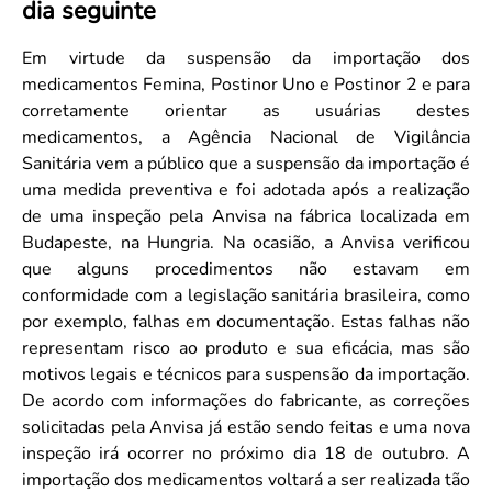
dia seguinte
Convenção Coletiva 2025/2026 – Piso salarial Farmácias e Drogaria
Calendário Eleitoral
Saúde Pública e Indígena
Consulta de Farmacêuticos e Estabelecimentos Inscritos no CRF/MS
Candidatos
Em virtude da suspensão da importação dos
medicamentos Femina, Postinor Uno e Postinor 2 e para
Votação
corretamente orientar as usuárias destes
Dúvidas Frequentes
medicamentos, a Agência Nacional de Vigilância
Eleições Anteriores
Sanitária vem a público que a suspensão da importação é
uma medida preventiva e foi adotada após a realização
de uma inspeção pela Anvisa na fábrica localizada em
Budapeste, na Hungria. Na ocasião, a Anvisa verificou
que alguns procedimentos não estavam em
conformidade com a legislação sanitária brasileira, como
por exemplo, falhas em documentação. Estas falhas não
representam risco ao produto e sua eficácia, mas são
motivos legais e técnicos para suspensão da importação.
De acordo com informações do fabricante, as correções
solicitadas pela Anvisa já estão sendo feitas e uma nova
inspeção irá ocorrer no próximo dia 18 de outubro. A
importação dos medicamentos voltará a ser realizada tão